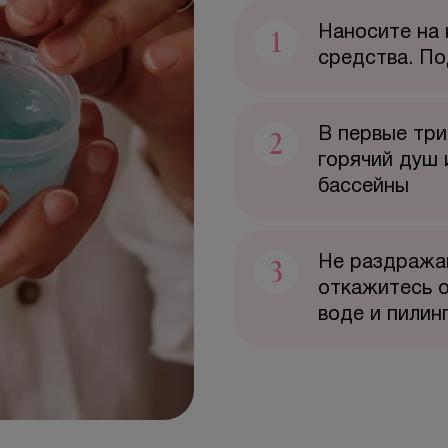
1
Наносите на
средства. По
2
В первые три
горячий душ и
бассейны
3
Не раздражай
откажитесь о
воде и пилин