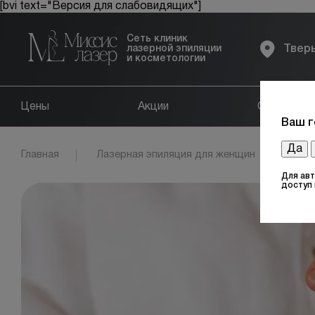
[bvi text="Версия для слабовидящих"]
Сеть клиник
лазерной эпиляции
Твер
и косметологии
Цены
Акции
Оборудов
Ваш г
Да
Главная
Лазерная эпиляция для женщин
Обл
Для ав
доступ