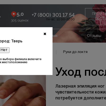
5,0
+7 (800) 301 17 54
ПРОЙТ
ь
пн-вс: 10:00-22:00
ТЕСТ
305 оценок
✖
ание
Лицензии
Отзывы
ород: Тверь
Нет
асть щёк
Область щёк
Руки до локтя
то выбора филиала включите
 к местоположению
Уход пос
Лазерная эпиляция ног
чувствительности кожи
потребуется дополнит