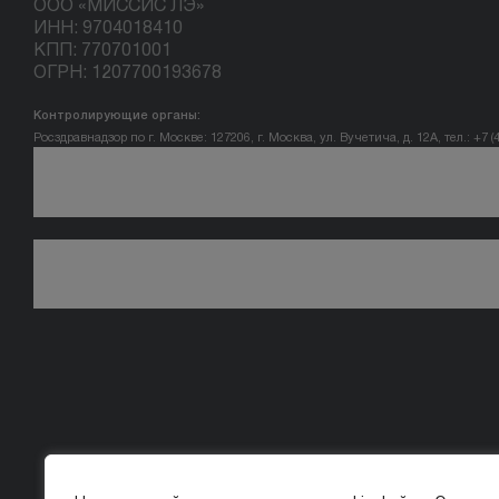
ООО «МИССИС ЛЭ»
ИНН: 9704018410
КПП: 770701001
ОГРН: 1207700193678
Контролирующие органы:
Росздравнадзор по г. Москве: 127206, г. Москва, ул. Вучетича, д. 12А, тел.: +7 (