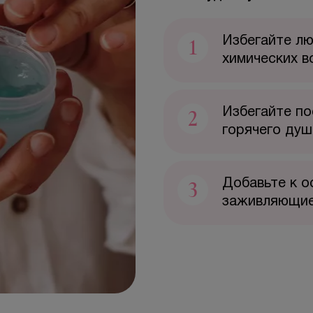
1
Избегайте л
химических в
2
Избегайте по
горячего душ
3
Добавьте к о
заживляющие 