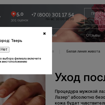
5,0
+7 (800) 301 17 54
ПРОЙТ
ь
пн-вс: 10:00-22:00
ТЕСТ
305 оценок
✖
ание
Лицензии
Отзывы
ород: Тверь
Нет
ъёмы стоп
Подъёмы стоп
Белая линия живота
то выбора филиала включите
 к местоположению
Уход пос
Процедура мужской лаз
Лазер” абсолютно безо
кожа будет чувствител