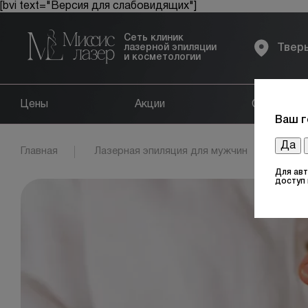
[bvi text="Версия для слабовидящих"]
Сеть клиник
лазерной эпиляции
Твер
и косметологии
Цены
Акции
Оборудов
Ваш г
Да
Главная
Лазерная эпиляция для мужчин
Под
Для ав
доступ