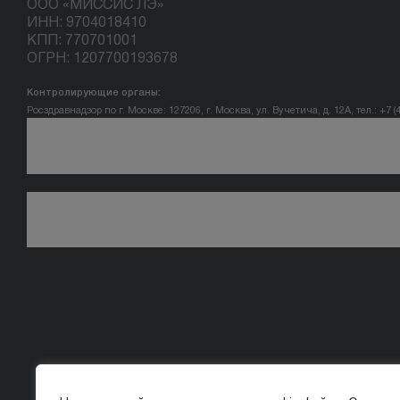
ООО «МИССИС ЛЭ»
ИНН: 9704018410
КПП: 770701001
ОГРН: 1207700193678
Контролирующие органы:
Росздравнадзор по г. Москве: 127206, г. Москва, ул. Вучетича, д. 12А, тел.: +7 (