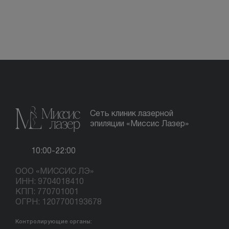
Сеть клиник лазерной
эпиляции «Миссис Лазер»
10:00-22:00
ООО «МИССИС ЛЭ»
ИНН: 9704018410
КПП: 770701001
ОГРН: 1207700193678
Контролирующие органы: