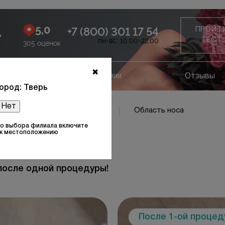
5,0
+7 (800) 301 17 54
ПРОЙТ
ь
пн-вс: 10:00-22:00
ТЕСТ
305 оценок
✖
ание
Лицензии
Отзывы
ород: Тверь
Нет
асть щёк
Область щёк
Область носа
то выбора филиала включите
 к местоположению
После
после одной процедуры!
После 1-ой проце