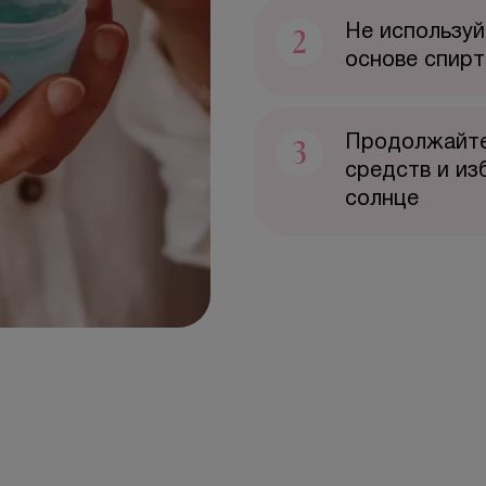
2
Не использу
основе спирт
3
Продолжайте
средств и из
солнце