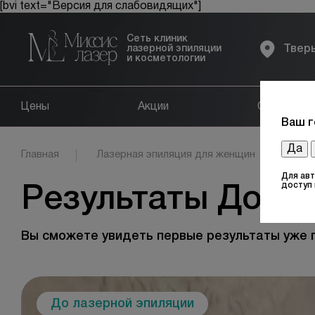
[bvi text="Версия для слабовидящих"]
Сеть клиник
лазерной эпиляции
Твер
и косметологии
Цены
Акции
Оборудов
Ваш г
Да
Главная
Лазерная эпиляция для женщин
Обл
Для ав
доступ
Результаты До и 
Вы сможете увидеть первые результаты уже 
До лазерной эпиляции