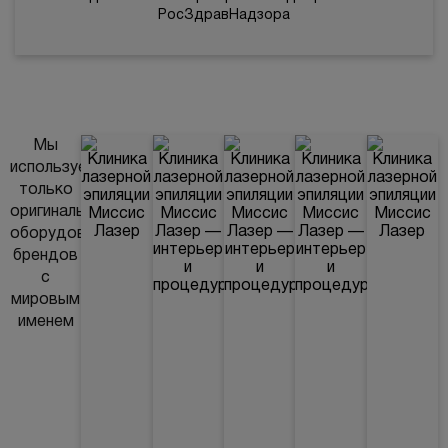
РосЗдравНадзора
Мы
используем
только
оригинальное
оборудование
брендов
с
мировым
именем