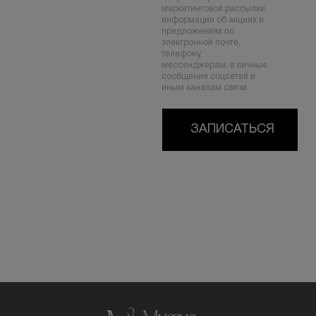
маркетинговой рассылки,
информации об акциях и
предложениях по
электронной почте,
телефону,
мессенджерам, в личные
сообщения соцсетей и
иным каналам связи.
ЗАПИСАТЬСЯ