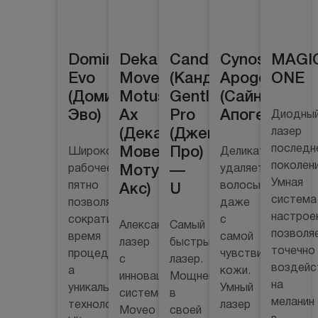
Domina
Deka
Candela
Cynosure
MAGI
Evo
Moveo
(Кандела)
Apogee+
ONE
(Домина
Motus
GentleLase
(Сайнашур
Эво)
Ax
Pro
Апогей+)
Диодны
(Дека
(ДжентлЛейз
лазер
последн
Мовео
Про)
Широкое
Деликатно
поколени
рабочее
Мотус
—
удаляет
Умная
пятно
волосы
Акс)
U
система
позволяет
даже
настрое
сократить
с
Александритовый
Самый
позволя
время
самой
лазер
быстрый
точечно
процедуры,
чувствительной
с
лазер.
воздейс
а
кожи.
инновационной
Мощнейший
на
уникальная
Умный
системой
в
меланин
технология
лазер
Moveo
своей