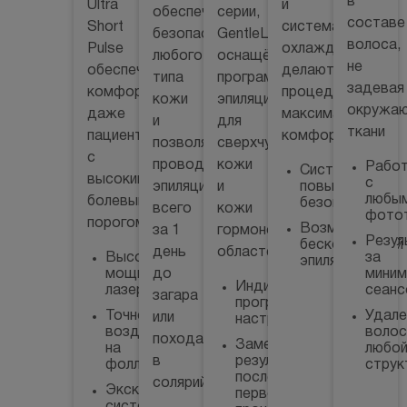
в
Ultra
и
обеспечивает
серии,
составе
Short
система
безопасность
GentleLas
волоса,
Pulse
охлаждения
любого
оснащён
не
обеспечивает
делают
типа
программами
задевая
комфорт
процедуру
кожи
эпиляции
окружа
даже
максимально
и
для
ткани
пациентам
комфортной
позволяет
сверхчувствительной
с
проводить
кожи
Рабо
Система
высоким
с
эпиляцию
и
повышенной
любы
болевым
безопасности
всего
кожи
фото
порогом
Возможность
за 1
гормонозависимых
Резул
бесконтактной
день
областей
Высокая
за
эпиляции
мощность
до
мини
Индивидуальные
лазера
сеанс
загара
программы
Точное
Удале
или
настроек
воздействие
волос
похода
Заметный
на
любо
в
результат
фолликулу
струк
после
солярий
Эксклюзивная
первой