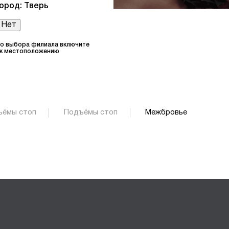
ород: Тверь
Нет
то выбора филиала включите
 к местоположению
ъёмы стоп
Подъёмы стоп
Межбровье