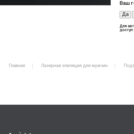
[bvi text="Версия для слабовидящих"]
Ваш г
Да
Для ав
доступ
Главная
Лазерная эпиляция для мужчин
Под