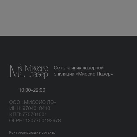
Сеть клиник лазерной
эпиляции «Миссис Лазер»
10:00-22:00
ООО «МИССИС ЛЭ»
ИНН: 9704018410
КПП: 770701001
ОГРН: 1207700193678
Контролирующие органы: