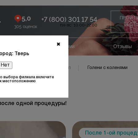
5,0
+7 (800) 301 17 54
ПРОЙТ
ь
пн-вс: 10:00-22:00
ТЕСТ
305 оценок
✖
ание
Лицензии
Отзывы
ород: Тверь
Нет
ъёмы стоп
Подъёмы стоп
Голени с коленями
то выбора филиала включите
 к местоположению
После
после одной процедуры!
После 1-ой проце