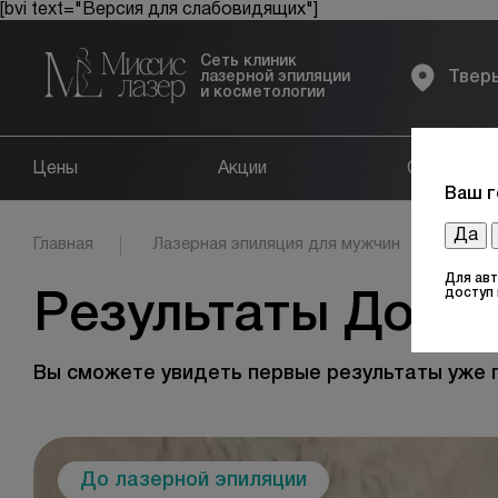
[bvi text="Версия для слабовидящих"]
Сеть клиник
лазерной эпиляции
Твер
и косметологии
Цены
Акции
Оборудов
Ваш г
Да
Главная
Лазерная эпиляция для мужчин
Под
Для ав
доступ
Результаты До и 
Вы сможете увидеть первые результаты уже 
До лазерной эпиляции