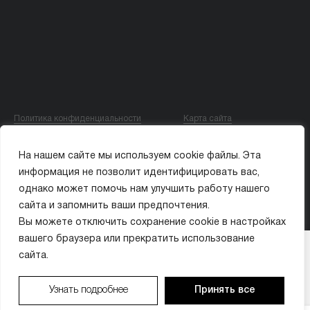
Политика конфиденциальности
Карта сайта
© ООО «МИССИС ЛЭ»
На нашем сайте мы используем cookie файлы. Эта
ИМЕЮТСЯ ПРОТИВОПОКАЗАНИЯ. ПЕРЕД ПРИМЕНЕНИЕМ ОЗНАКОМЬТЕСЬ
информация не позволит идентифицировать вас,
С ИНСТРУКЦИЕЙ ИЛИ ПРОКОНСУЛЬТИРУЙТЕСЬ С ВРАЧОМ.
однако может помочь нам улучшить работу нашего
сайта и запомнить ваши предпочтения.
Вы можете отключить сохранение cookie в настройках
вашего браузера или прекратить использование
Организатор акции: ООО «МИССИС ЛЭ» (ИНН 9704018410). Период проведения: с 01.01.2026
ВАШ БОНУС:
×
по 31.12.2026. Бонусы предоставляются в виде скидки на услуги клиники. Бонусы не
сайта.
суммируются с другими акциями. Подробности у администратора по тел. +7 (495) 021-50-15.
0
₽
Имеются противопоказания. Необходима консультация специалиста.
Узнать подробнее
Принять все
из 10 000 ₽
ЗАПИСАТЬСЯ
ЗАПИСАТЬСЯ
ПОЗВОНИТЬ
ПОЗВОНИТЬ
МАКС
МАКС