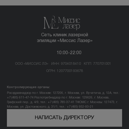
Сеть клиник лазерной
эпиляции «Миссис Лазер»
10:00-22:00
ООО «МИССИС ЛЭ»
ИНН: 9704018410
КПП: 770701001
ОГРН: 1207700193678
Контролирующие органы:
Росздравнадзор по г. Москве: 127206, г. Москва, ул. Вучетича, д. 12А, тел.:
+7 (495) 611-47-74
Роспотребнадзор по г. Москве: 129626, г. Москва,
Графский пер., д. 4/9, тел.: +7 (495) 785-37-41
ТФОМС г. Москвы: 127473, г.
Москва, ул. Достоевского, д. 31/1, тел.: +7 (495) 952-93-21
НАПИСАТЬ ДИРЕКТОРУ