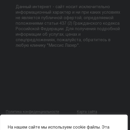
Данный интернет - сайт носит исключительно
информационный характер и ни при каких условиях
не является публичной офертой, определяемой
положениями статьи 437 (2) Гражданского кодекса
Российской Федерации. Для получения подробной
информации об услугах, ценах и
спецпредложениях, пожалуйста, обратитесь в
любую клинику "Миссис Лазер".
Политика конфиденциальности
Карта сайта
© ООО «МИССИС ЛЭ»
На нашем сайте мы используем cookie файлы. Эта