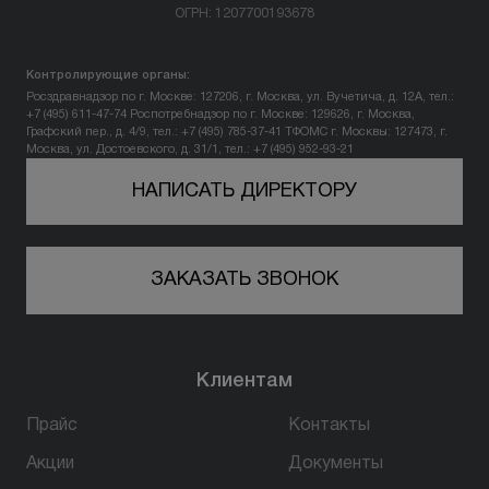
ОГРН: 1207700193678
Вопрос-ответ
Контролирующие органы:
Контакты
Росздравнадзор по г. Москве: 127206, г. Москва, ул. Вучетича, д. 12А, тел.:
+7 (495) 611-47-74
Роспотребнадзор по г. Москве: 129626, г. Москва,
Графский пер., д. 4/9, тел.: +7 (495) 785-37-41
ТФОМС г. Москвы: 127473, г.
Москва, ул. Достоевского, д. 31/1, тел.: +7 (495) 952-93-21
+7 (800) 301 17 54
НАПИСАТЬ ДИРЕКТОРУ
Тверь
ЗАКАЗАТЬ ЗВОНОК
5,0
305 оценок
170100, г. Тверь,
ул. Жигарева, д. 7
Клиентам
пн-вс: 10:00-22:00
Прайс
Контакты
ПРОЙТИ ТЕСТ
Акции
Документы