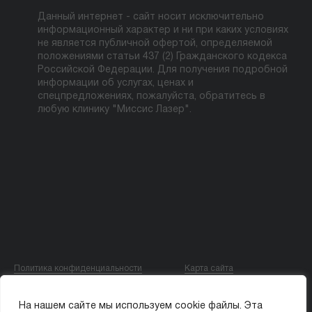
Данный интернет - сайт носит исключительно
информационный характер и ни при каких условиях
не является публичной офертой, определяемой
положениями статьи 437 (2) Гражданского кодекса
Российской Федерации. Для получения подробной
информации об услугах, ценах и
спецпредложениях, пожалуйста, обратитесь в
любую клинику "Миссис Лазер".
Политика конфиденциальности
Карта сайта
© ООО «МИССИС ЛЭ»
На нашем сайте мы используем cookie файлы. Эта