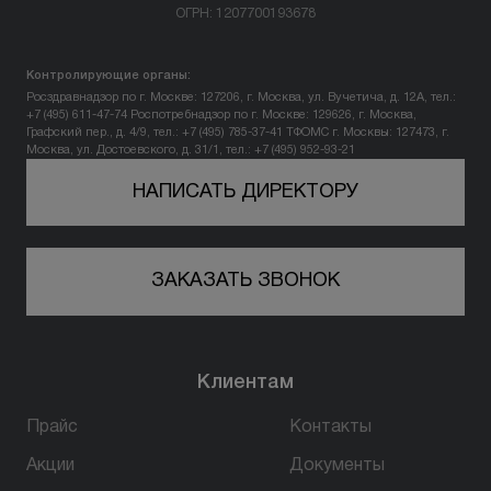
ОГРН: 1207700193678
Вопрос-ответ
Контролирующие органы:
Контакты
Росздравнадзор по г. Москве: 127206, г. Москва, ул. Вучетича, д. 12А, тел.:
+7 (495) 611-47-74
Роспотребнадзор по г. Москве: 129626, г. Москва,
Графский пер., д. 4/9, тел.: +7 (495) 785-37-41
ТФОМС г. Москвы: 127473, г.
Москва, ул. Достоевского, д. 31/1, тел.: +7 (495) 952-93-21
+7 (800) 301 17 54
НАПИСАТЬ ДИРЕКТОРУ
Тверь
ЗАКАЗАТЬ ЗВОНОК
5,0
305 оценок
170100, г. Тверь,
ул. Жигарева, д. 7
Клиентам
пн-вс: 10:00-22:00
Прайс
Контакты
ПРОЙТИ ТЕСТ
Акции
Документы