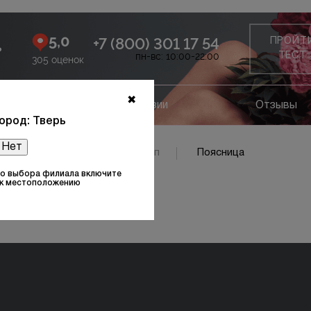
5,0
+7 (800) 301 17 54
ПРОЙТ
ь
пн-вс: 10:00-22:00
ТЕСТ
305 оценок
✖
ание
Лицензии
Отзывы
ород: Тверь
Нет
ъёмы стоп
Подъёмы стоп
Поясница
то выбора филиала включите
 к местоположению