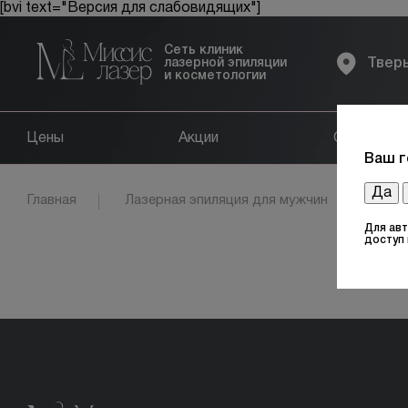
[bvi text="Версия для слабовидящих"]
Сеть клиник
лазерной эпиляции
Твер
и косметологии
Цены
Акции
Оборудов
Ваш г
Да
Главная
Лазерная эпиляция для мужчин
Под
Для ав
доступ