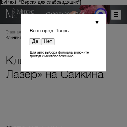
[bvi text="Версия для слабовидящих"]
+7 (800) 301 17 54
✖
Ваш город: Тверь
Главная
Наши клиники
Клиника «Миссис Лазер» на Сайкина
Да
Нет
Для авто выбора филиала включите
доступ к местоположению
Клиника «Миссис
Цены
Лазер» на Сайкина
Акции
Оборудование
Лицензии
Отзывы