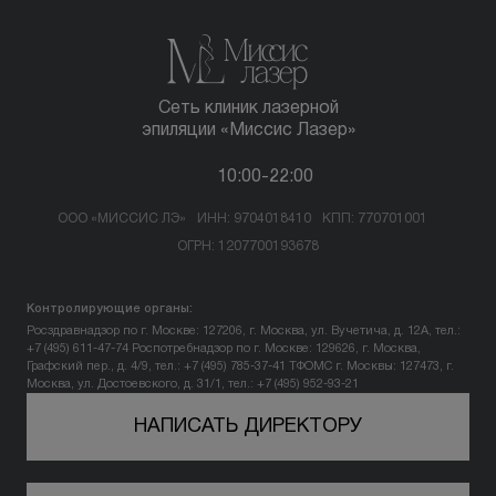
Сеть клиник лазерной
эпиляции «Миссис Лазер»
10:00-22:00
ООО «МИССИС ЛЭ»
ИНН: 9704018410
КПП: 770701001
ОГРН: 1207700193678
Контролирующие органы:
Росздравнадзор по г. Москве: 127206, г. Москва, ул. Вучетича, д. 12А, тел.:
+7 (495) 611-47-74
Роспотребнадзор по г. Москве: 129626, г. Москва,
Графский пер., д. 4/9, тел.: +7 (495) 785-37-41
ТФОМС г. Москвы: 127473, г.
Москва, ул. Достоевского, д. 31/1, тел.: +7 (495) 952-93-21
НАПИСАТЬ ДИРЕКТОРУ