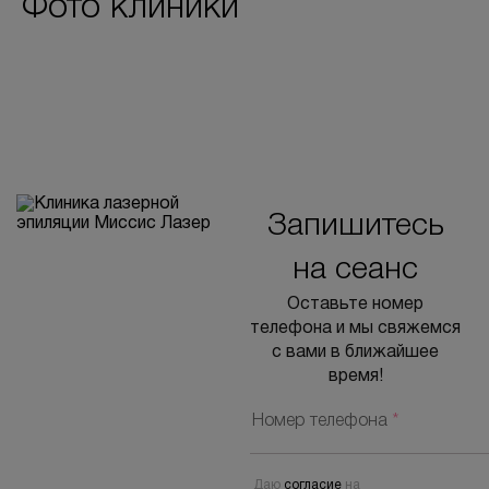
Фото клиники
Вопрос-ответ
Контакты
+7 (800) 301 17 54
Запишитесь
на сеанс
Тверь
5,0
Оставьте номер
305 оценок
телефона и мы свяжемся
170100, г. Тверь,
с вами в ближайшее
ул. Жигарева, д. 7
время!
пн-вс: 10:00-22:00
Номер телефона
*
ПРОЙТИ ТЕСТ
Даю
согласие
на